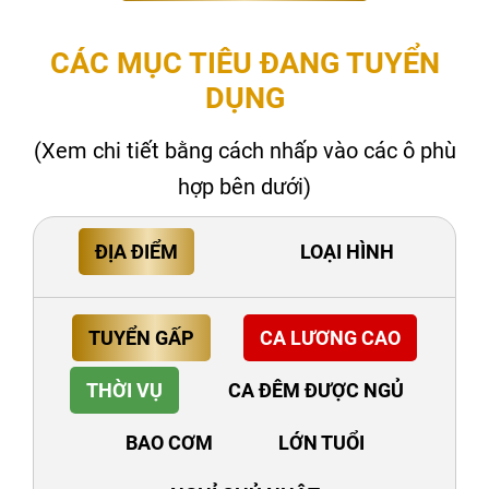
CÁC MỤC TIÊU ĐANG TUYỂN
DỤNG
(Xem chi tiết bằng cách nhấp vào các ô phù
hợp bên dưới)
ĐỊA ĐIỂM
LOẠI HÌNH
TUYỂN GẤP
CA LƯƠNG CAO
THỜI VỤ
CA ĐÊM ĐƯỢC NGỦ
BAO CƠM
LỚN TUỔI