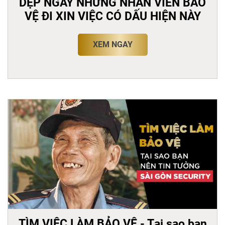
DẸP NGAY NHỮNG NHÂN VIÊN BẢO
VỆ ĐI XIN VIỆC CÓ DẤU HIỆN NÀY
XEM NGAY
TÌM VIỆC LÀM BẢO VỆ - Tại sao bạn