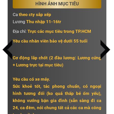
HÌNH ẢNH MỤC TIÊU
Gò Vấp
Thủ Đức
Tân Bình
Ca
theo cty sắp xếp
Lương
Thu nhập 11-16tr
Tân Phú
Bình Tân
Địa chỉ:
Trực các mục tiêu trong TP.HCM
Bình Chánh
Hóc Môn
Yêu cầu nhân viên bảo vệ dưới 55 tuổi
Bình Dương
Đồng Nai
Cơ động lắp chốt (2 đầu lương: Lương cứng
Long An
Cơ Động
+ Lương trực tại mục tiêu)
Yêu cầu có xe máy.
Sức khoẻ tốt, tác phong chuẩn, có ngoại
hình tương đối (ko quá thấp bé ốm yếu),
không vướng bận gia đình (sẵn sàng đi ca
24, ca đêm, nói chung tất cả các ca mà công