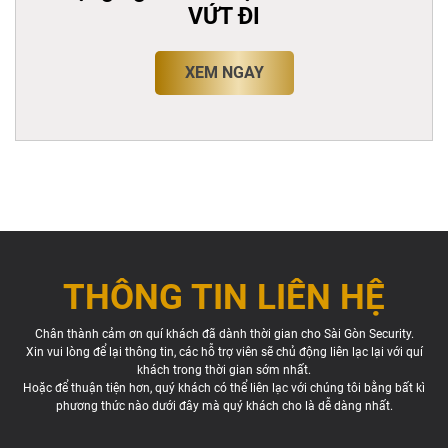
VỨT ĐI
XEM NGAY
THÔNG TIN LIÊN HỆ
Chân thành cảm ơn quí khách đã dành thời gian cho Sài Gòn Security.
Xin vui lòng để lại thông tin, các hỗ trợ viên sẽ chủ động liên lạc lại với quí
khách trong thời gian sớm nhất.
Hoặc để thuận tiện hơn, quý khách có thể liên lạc với chúng tôi bằng bất kì
phương thức nào dưới đây mà quý khách cho là dễ dàng nhất.