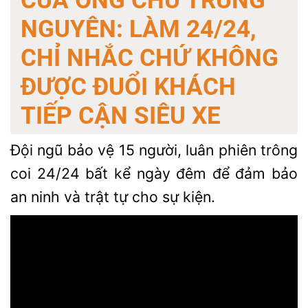
CỦA ÔNG CHỦ TRUNG
NGUYÊN: LÀM 24/24,
CHỈ NHẮC CHỨ KHÔNG
ĐƯỢC ĐUỔI KHÁCH
TIẾP CẬN SIÊU XE
Đội ngũ bảo vệ 15 người, luân phiên trông
coi 24/24 bất kể ngày đêm để đảm bảo
an ninh và trật tự cho sự kiện.